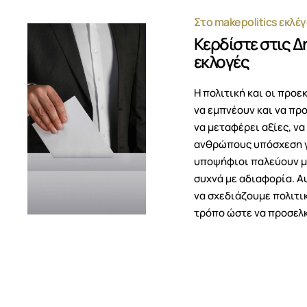
Στο makepolitics εκλέ
Κερδίστε στις Δ
εκλογές
Η πολιτική και οι προε
να εμπνέουν και να πρ
να μεταφέρει αξίες, να
ανθρώπους υπόσχεση γι
υποψήφιοι παλεύουν με
συχνά με αδιαφορία. Αυ
να σχεδιάζουμε πολιτι
τρόπο ώστε να προσελ