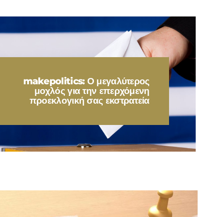
makepolitics: Ο μεγαλύτερος
μοχλός για την επερχόμενη
προεκλογική σας εκστρατεία