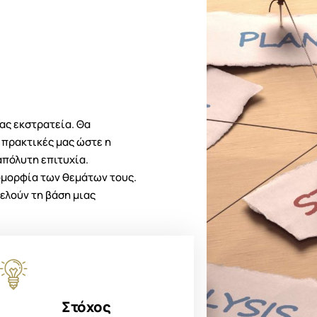
ας εκστρατεία. Θα
 πρακτικές μας ώστε η
απόλυτη επιτυχία.
λομορφία των θεμάτων τους.
τελούν τη βάση μιας
Στόχος